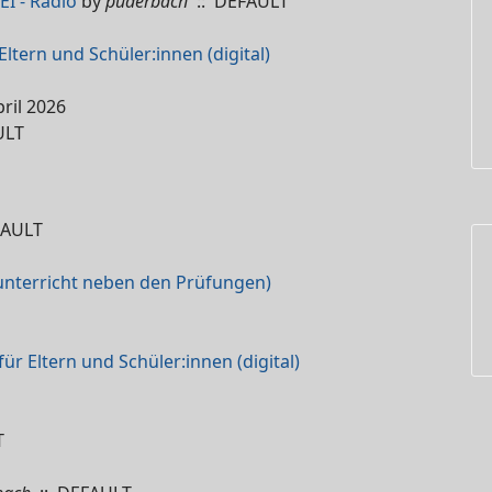
I - Radio
by
puderbach
:: DEFAULT
ltern und Schüler:innen (digital)
ril 2026
ULT
FAULT
zunterricht neben den Prüfungen)
r Eltern und Schüler:innen (digital)
T