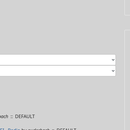
bach
:: DEFAULT