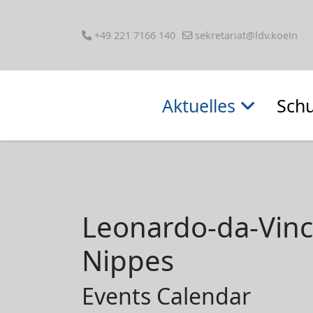
+49 221 7166 140
sekretariat@ldv.koeln
Aktuelles
Schu
Leonardo-da-Vin
Nippes
Events Calendar