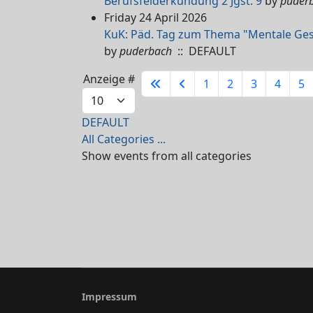
Berufsfelderkundung 2 Jgst. 9
by
puder
Friday 24 April 2026
KuK: Päd. Tag zum Thema "Mentale Gesu
by
puderbach
:: DEFAULT
Pagination List Limit
Anzeige #
1
2
3
4
5
DEFAULT
All Categories ...
Show events from all categories
Impressum