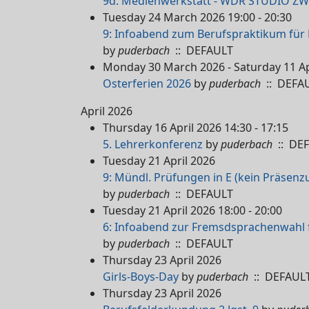
9d: Medienwerkstatt - WDR STUDIO ZWE
Tuesday 24 March 2026 19:00 - 20:30
9: Infoabend zum Berufspraktikum für E
by
puderbach
:: DEFAULT
Monday 30 March 2026 - Saturday 11 Ap
Osterferien 2026
by
puderbach
:: DEFA
April 2026
Thursday 16 April 2026 14:30 - 17:15
5. Lehrerkonferenz
by
puderbach
:: DE
Tuesday 21 April 2026
9: Mündl. Prüfungen in E (kein Präsen
by
puderbach
:: DEFAULT
Tuesday 21 April 2026 18:00 - 20:00
6: Infoabend zur Fremsdsprachenwahl fü
by
puderbach
:: DEFAULT
Thursday 23 April 2026
Girls-Boys-Day
by
puderbach
:: DEFAUL
Thursday 23 April 2026