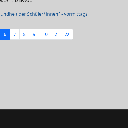
bach
:: DEFAULT
ndheit der Schüler*innen" - vormittags
6
7
8
9
10