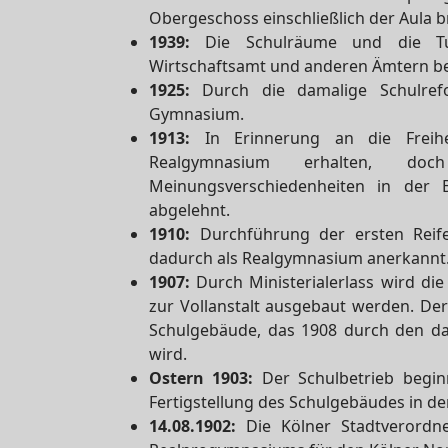
Obergeschoss einschließlich der Aula br
1939:
Die Schulräume und die Tur
Wirtschaftsamt und anderen Ämtern bel
1925:
Durch die damalige Schulref
Gymnasium.
1913:
In Erinnerung an die Freihe
Realgymnasium erhalten, d
Meinungsverschiedenheiten in der 
abgelehnt.
1910:
Durchführung der ersten Reife
dadurch als Realgymnasium anerkannt
1907:
Durch Ministerialerlass wird di
zur Vollanstalt ausgebaut werden. Der 
Schulgebäude, das 1908 durch den da
wird.
Ostern 1903:
Der Schulbetrieb begin
Fertigstellung des Schulgebäudes in de
14.08.1902:
Die Kölner Stadtverordn