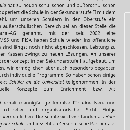
ule
hat zu neuen schulischen und außerschulischen
kooperiert die Schule in der Sekundarstufe II mit dem
ehl, um unseren Schülern in der Oberstufe ein
außerschulischen Bereich sei an dieser Stelle die
ntral-AG genannt, mit der seit 2002 eine
IMSS und PISA haben Schule wieder ins öffentliche
 sind längst noch nicht abgeschlossen. Leistung zu
erer Kassen zwingt zu neuen Lösungen. An unserer
örderkonzept in der Sekundarstufe I aufgebaut, um
nen, wir ermöglichen aber auch besonders begabten
durch individuelle Programme. So haben schon einige
jekt
Schüler an die Universität
teilgenommen. In der
duelle Konzepte zum Enrichment bzw. Als
 erhält mannigfaltige Impulse für eine Neu- und
uktureller und organisatorischer Sicht. Einige
n verdeutlichen: Die Schule wird verstanden als
Haus
g der Schule
und bezieht außerschulische Partner aus