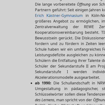
Die lange vorbereitete
Öffnung von Sch
Partnern geführt: Seit einigen Jahren 
Erich Kästner-Gymnasium
in Köln-Ni
größeres Angebot zu ermöglichen, im 
Zentralverwaltung der REWE Ze
Kooperationsvereinbarung besteht. T
Bewusstsein gerückt. Die Diskussionen
fordern und zu fördern in Zeiten le
Schule haben wir ein umfangreiches F
Leistungsdefizite ausgleichen zu kön
Schülern die Entfaltung ihrer Talente 
Schüler der Sekundarstufe II am Pro
Sekundarstufe I werden indivi
Akzelerationsmodelle ausgearbeitet.
ab 1990:
Die Schullandschaft in NRW
Umgestaltung in pädagogischer, str
Schlüsselwörter sollen diese Tendenze
des Lernens
, man spricht von der
Öffnun