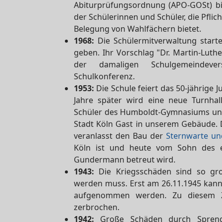
Abiturprüfungsordnung (APO-GOSt) bi
der Schülerinnen und Schüler, die Pfli
Belegung von Wahlfächern bietet.
1968:
Die Schülermitverwaltung start
geben. Ihr Vorschlag "Dr. Martin-Luth
der damaligen Schulgemeindeve
Schulkonferenz.
1953:
Die Schule feiert das 50-jährige J
Jahre später wird eine neue Turnhalle
Schüler des Humboldt-Gymnasiums und
Stadt Köln Gast in unserem Gebäude. 
veranlasst den Bau der
Sternwarte un
Köln ist und heute vom Sohn des e
Gundermann betreut wird.
1943:
Die Kriegsschäden sind so groß
werden muss. Erst am 26.11.1945 kann 
aufgenommen werden. Zu diesem Ze
zerbrochen.
1942:
Große Schäden durch Spren