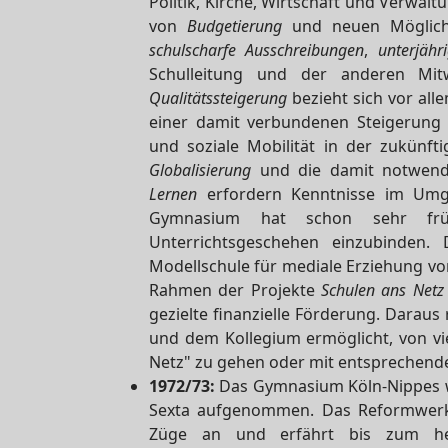
Politik, Kirche, Wirtschaft und Verwal
von
Budgetierung
und neuen Möglichk
schulscharfe Ausschreibungen
,
unterjähr
Schulleitung und der anderen Mit
Qualitätssteigerung
bezieht sich vor all
einer damit verbundenen Steigerung
und soziale Mobilität in der zukünft
Globalisierung
und die damit notwend
Lernen
erfordern Kenntnisse im Um
Gymnasium hat schon sehr fr
Unterrichtsgeschehen einzubinden.
Modellschule für mediale Erziehung v
Rahmen der Projekte
Schulen ans Netz
gezielte finanzielle Förderung. Daraus 
und dem Kollegium ermöglicht, von vi
Netz" zu gehen oder mit entsprechend
1972/73:
Das Gymnasium Köln-Nippes w
Sexta aufgenommen. Das Reformwerk d
Züge an und erfährt bis zum heut