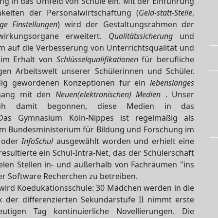
tung in das Umfeld von Schule ein. Mit der Einführung
eiten der Personalwirtschaftung (
Geld-statt-Stelle
,
ige Einstellungen
) wird der Gestaltungsrahmen der
wirkungsorgane erweitert.
Qualitätssicherung
und
em auf die Verbesserung von Unterrichtsqualität und
 im Erhalt von
Schlüsselqualifikationen
für berufliche
igen Arbeitswelt unserer Schülerinnen und Schüler.
ig gewordenen Konzeptionen für ein
lebenslanges
gang mit den
Neuen(elektronischen) Medien
. Unser
üh damit begonnen, diese Medien in das
 Das Gymnasium Köln-Nippes ist regelmäßig als
om Bundesministerium für Bildung und Forschung im
oder
InfoSchul
ausgewählt worden und erhielt eine
resultierte ein Schul-Intra-Net, das der Schülerschaft
elen Stellen in- und außerhalb von Fachräumen "ins
er Software Recherchen zu betreiben.
ird Koedukationsschule: 30 Mädchen werden in die
er differenzierten Sekundarstufe II nimmt erste
igen Tag kontinuierliche Novellierungen. Die