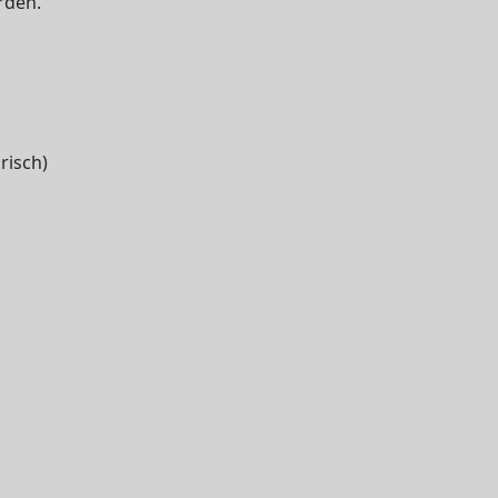
rden.
risch)