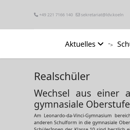
+49 221 7166 140
sekretariat@ldv.koeln
Aktuelles
Sch
">
Realschüler
Wechsel aus einer a
gymnasiale Oberstufe
Am Leonardo-da-Vinci-Gymnasium bereich
anderen Schulform in die gymnasiale Obers
SchülerInnen der Klasse 10 sind herzlich 