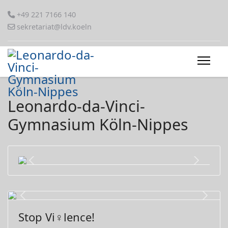
+49 221 7166 140
sekretariat@ldv.koeln
Leonardo-da-Vinci-
Gymnasium Köln-Nippes
Previous
Next
Previous
Next
Stop Vi♀lence!