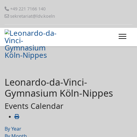
+49 221 7166 140
sekretariat@ldv.koeln
Leonardo-da-Vinci-
Gymnasium Köln-Nippes
Events Calendar
By Year
By Month