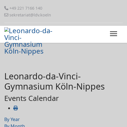
+49 221 7166 140
sekretariat@ldv.koeln
Leonardo-da-Vinci-
Gymnasium Köln-Nippes
Events Calendar
By Year
By Month