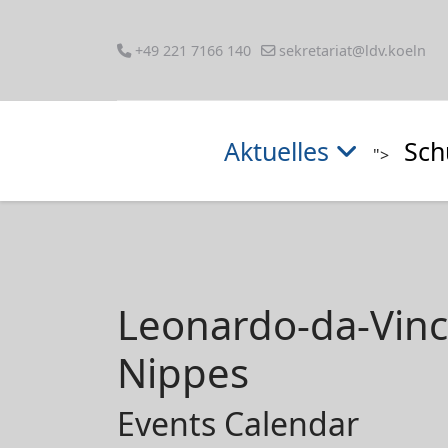
+49 221 7166 140
sekretariat@ldv.koeln
Aktuelles
Sch
">
Leonardo-da-Vin
Nippes
Events Calendar