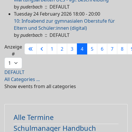
by
puderbach
:: DEFAULT
Tuesday 24 February 2026 18:00 - 20:00
10: Infoabend zur gymnasialen Oberstufe für
Eltern und Schüler:innen (digital)
by
puderbach
:: DEFAULT
Pagination List Limit
Anzeige
1
2
3
4
5
6
7
8
#
DEFAULT
All Categories ...
Show events from all categories
Alle Termine
Schulmanager Handbuch