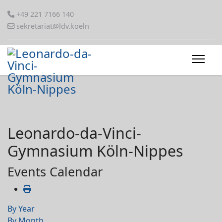
+49 221 7166 140
sekretariat@ldv.koeln
Leonardo-da-Vinci-
Gymnasium Köln-Nippes
Events Calendar
By Year
By Month