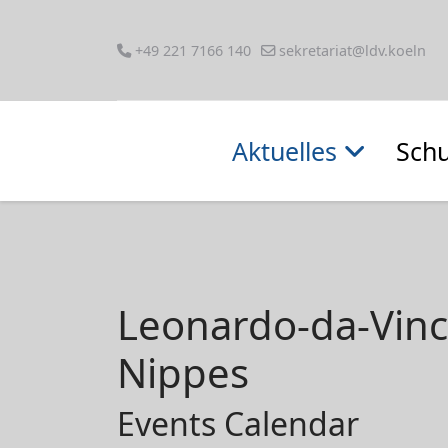
+49 221 7166 140
sekretariat@ldv.koeln
Aktuelles
Schu
Leonardo-da-Vin
Nippes
Events Calendar