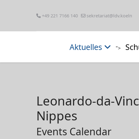
+49 221 7166 140
sekretariat@ldv.koeln
Aktuelles
Sch
">
Leonardo-da-Vin
Nippes
Events Calendar