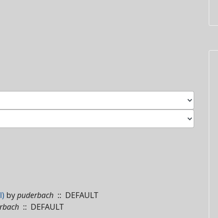
l)
by
puderbach
:: DEFAULT
rbach
:: DEFAULT