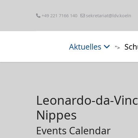
+49 221 7166 140
sekretariat@ldv.koeln
Aktuelles
Sch
">
Leonardo-da-Vin
Nippes
Events Calendar