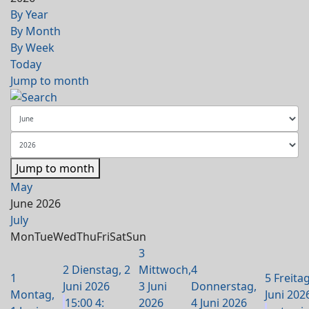
By Year
By Month
By Week
Today
Jump to month
Jump to month
May
June 2026
July
Mon
Tue
Wed
Thu
Fri
Sat
Sun
3
2
Dienstag, 2
Mittwoch,
4
1
5
Freitag
Juni 2026
3 Juni
Donnerstag,
Montag,
Juni 202
15:00 4:
2026
4 Juni 2026