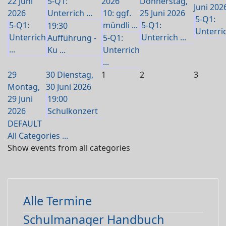
22 Juni
5-Q1:
2026
Donnerstag,
Juni 202
2026
Unterrich ...
10: ggf.
25 Juni 2026
5-Q1:
5-Q1:
mündli ...
5-Q1:
19:30
Unterric
Unterrich
Unterrich ...
Aufführung -
5-Q1:
...
Ku ...
Unterrich
...
29
30
Dienstag,
1
2
3
Montag,
30 Juni 2026
29 Juni
19:00
2026
Schulkonzert
DEFAULT
All Categories ...
Show events from all categories
Alle Termine
Schulmanager Handbuch