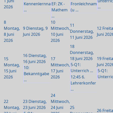
1 Juni
unterric
Kennenlernna
EF: ZK -
Fronleichnam
2026
...
...
Mathem
(u ...
...
8
10
11
Montag,
9
Dienstag, 9
Mittwoch,
12
Freit
Donnerstag,
8 Juni
Juni 2026
10 Juni
Juni 202
11 Juni 2026
2026
2026
18
Donnerstag,
16
Dienstag,
18 Juni 2026
19
Freit
15
17
16 Juni 2026
5-Q1:
Juni 202
Montag,
Mittwoch,
10:
Unterrich ...
5-Q1:
15 Juni
17 Juni
Bekanntgabe
Unterric
2026
2026
12:45 6.
...
Lehrerkonfer
...
24
22
23
Dienstag,
Mittwoch,
Montag,
23 Juni 2026
24 Juni
25
26
Freit