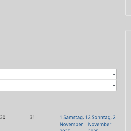
30
31
1
Samstag, 1
2
Sonntag, 2
November
November