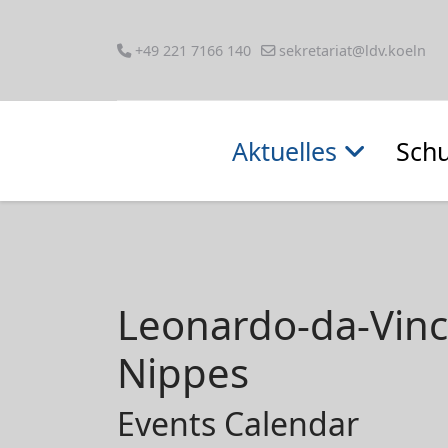
+49 221 7166 140
sekretariat@ldv.koeln
Aktuelles
Schu
Leonardo-da-Vin
Nippes
Events Calendar