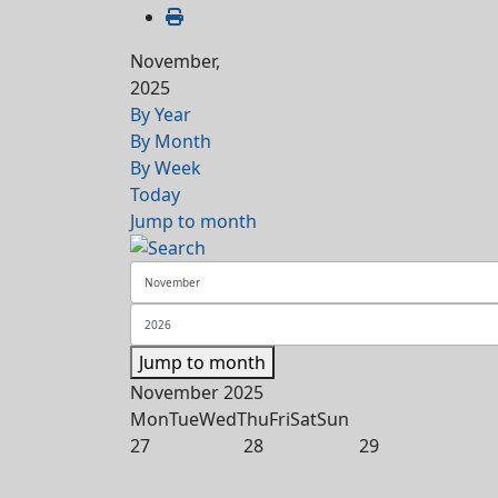
November,
2025
By Year
By Month
By Week
Today
Jump to month
Jump to month
November 2025
Mon
Tue
Wed
Thu
Fri
Sat
Sun
27
28
29