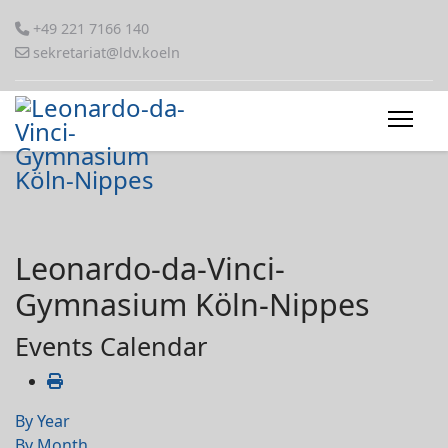
+49 221 7166 140
sekretariat@ldv.koeln
Leonardo-da-Vinci-
Gymnasium Köln-Nippes
Events Calendar
By Year
By Month