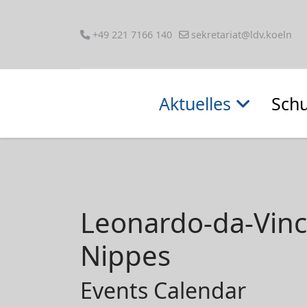
+49 221 7166 140
sekretariat@ldv.koeln
Aktuelles
Schu
Leonardo-da-Vin
Nippes
Events Calendar