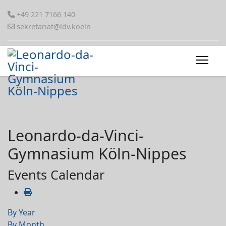
+49 221 7166 140
sekretariat@ldv.koeln
Leonardo-da-Vinci-
Gymnasium Köln-Nippes
Events Calendar
By Year
By Month