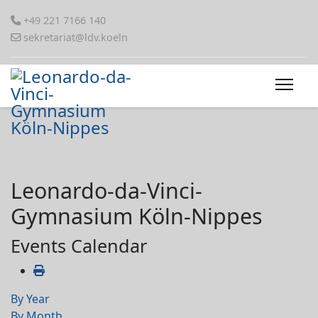
+49 221 7166 140
sekretariat@ldv.koeln
Leonardo-da-Vinci-
Gymnasium Köln-Nippes
Events Calendar
By Year
By Month