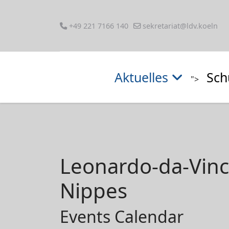
+49 221 7166 140
sekretariat@ldv.koeln
Aktuelles
Sch
">
Leonardo-da-Vin
Nippes
Events Calendar