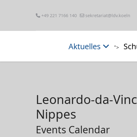
+49 221 7166 140
sekretariat@ldv.koeln
Aktuelles
Sch
">
Leonardo-da-Vin
Nippes
Events Calendar