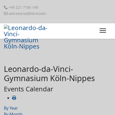
+49 221 7166 140
sekretariat@ldv.koeln
Leonardo-da-Vinci-
Gymnasium Köln-Nippes
Events Calendar
By Year
By Month