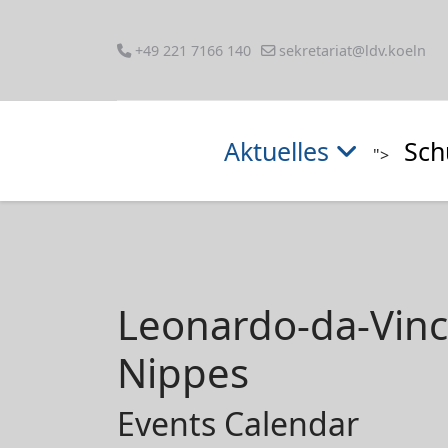
+49 221 7166 140
sekretariat@ldv.koeln
Aktuelles
Sch
">
Leonardo-da-Vin
Nippes
Events Calendar