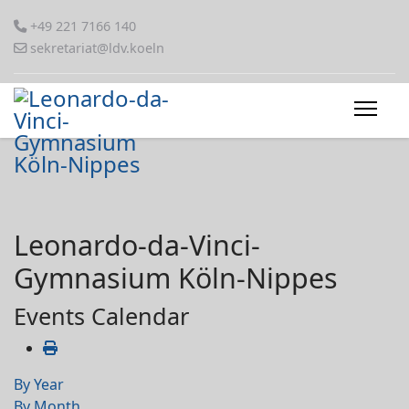
+49 221 7166 140
sekretariat@ldv.koeln
Leonardo-da-Vinci-
Gymnasium Köln-Nippes
Events Calendar
By Year
By Month