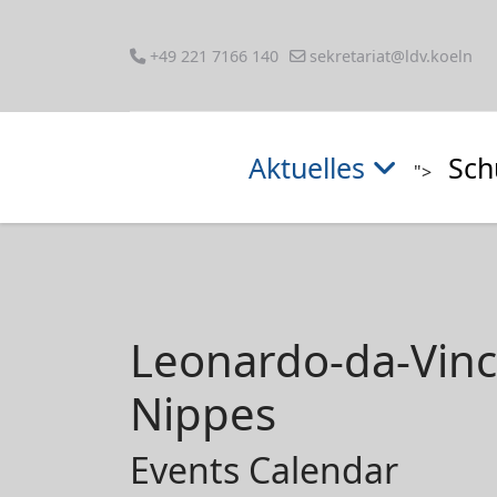
+49 221 7166 140
sekretariat@ldv.koeln
Aktuelles
Sch
">
Leonardo-da-Vin
Nippes
Events Calendar