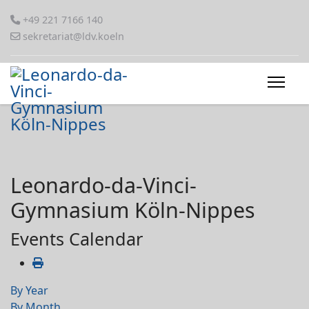
+49 221 7166 140
sekretariat@ldv.koeln
Leonardo-da-Vinci-
Gymnasium Köln-Nippes
Events Calendar
By Year
By Month