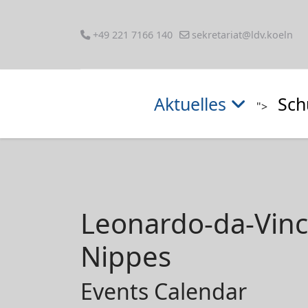
+49 221 7166 140
sekretariat@ldv.koeln
Aktuelles
Sch
">
Leonardo-da-Vin
Nippes
Events Calendar