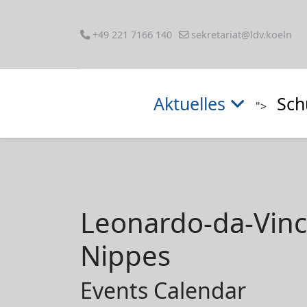
+49 221 7166 140
sekretariat@ldv.koeln
Aktuelles
Sch
">
Leonardo-da-Vin
Nippes
Events Calendar