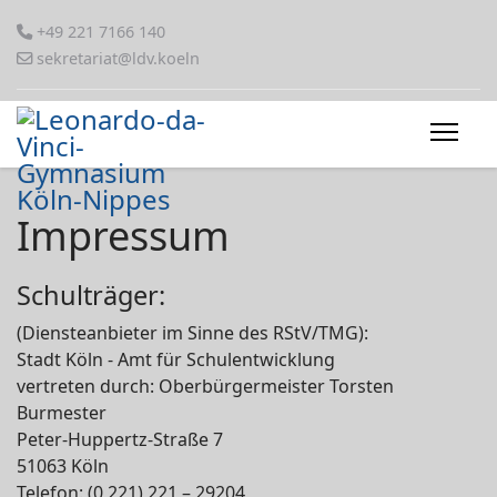
+49 221 7166 140
sekretariat@ldv.koeln
Impressum
Schulträger:
(Diensteanbieter im Sinne des RStV/TMG):
Stadt Köln - Amt für Schulentwicklung
vertreten durch: Oberbürgermeister Torsten
Burmester
Peter-Huppertz-Straße 7
51063 Köln
Telefon: (0 221) 221 – 29204