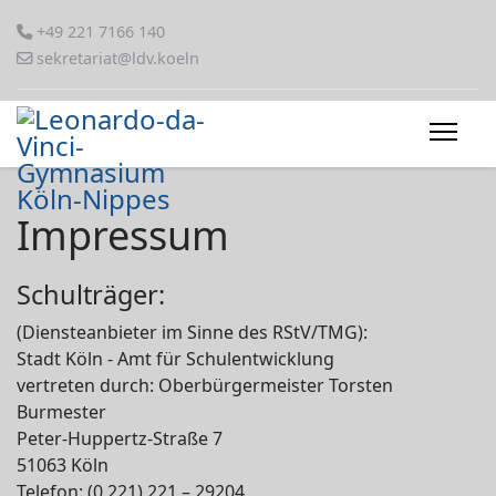
+49 221 7166 140
sekretariat@ldv.koeln
Impressum
Schulträger:
(Diensteanbieter im Sinne des RStV/TMG):
Stadt Köln - Amt für Schulentwicklung
vertreten durch: Oberbürgermeister Torsten
Burmester
Peter-Huppertz-Straße 7
51063 Köln
Telefon: (0 221) 221 – 29204